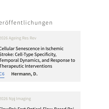
eröffentlichungen
2026 Ageing Res Rev
Cellular Senescence in Ischemic
Stroke: Cell-Type Specificity,
Temporal Dynamics, and Response to
Therapeutic Interventions
C6
Hermann, D.
2026 Npj Imaging
FlowRoI: Fast Optical-Flow-Based Roi