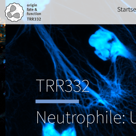
Direkt
Startse
zum
Inhalt
TRR332
Neutrophile: 