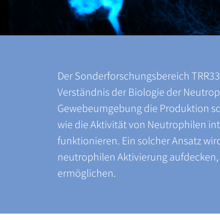
Der Sonderforschungsbereich TRR332 i
Verständnis der Biologie der Neutro
Gewebeumgebung die Produktion sowi
wie die Aktivität von Neutrophilen in
funktionieren. Ein solcher Ansatz w
neutrophilen Aktivierung aufdecken,
ermöglichen.