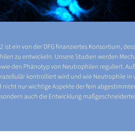
st ein von der DFG finanziertes Konsortium, dessen
philen zu entwickeln. Unsere Studien werden Mec
e den Phänotyp von Neutrophilen reguliert. Auße
trazellulär kontrolliert wird und wie Neutrophile 
ird nicht nur wichtige Aspekte der fein abgestim
 sondern auch die Entwicklung maßgeschneiderter