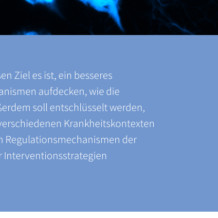
 Ziel es ist, ein besseres
hanismen aufdecken, wie die
rdem soll entschlüsselt werden,
in verschiedenen Krankheitskontexten
mten Regulationsmechanismen der
 Interventionsstrategien